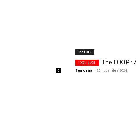
The LOOP
The LOOP : 
Temoana
-
20 novembre 2024
0