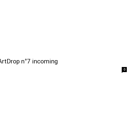
ArtDrop n°7 incoming
0