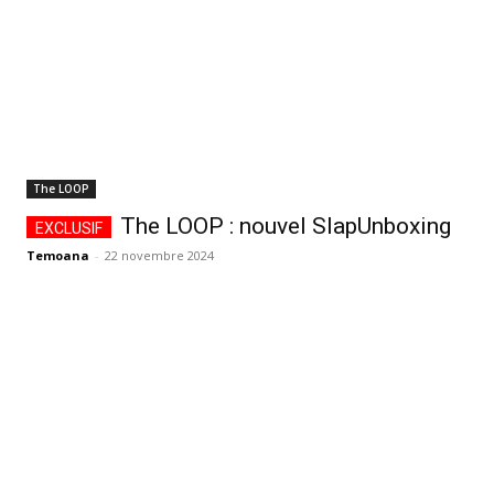
The LOOP
The LOOP : nouvel SlapUnboxing
Temoana
-
22 novembre 2024