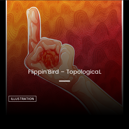
Flippin’Bird – TopologicaL
ILLUSTRATION