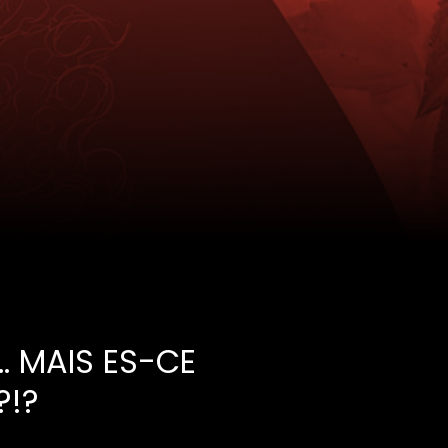
… MAIS ES-CE
?!?