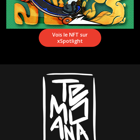
Vois le NFT sur
xSpotlight